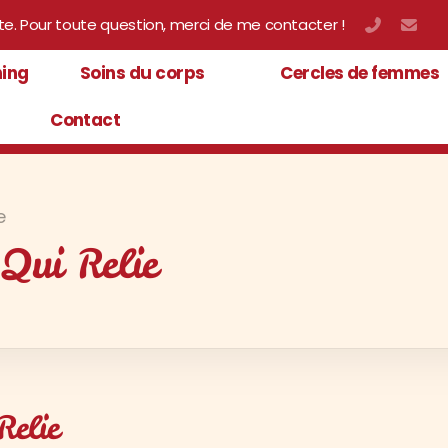
te. Pour toute question, merci de me contacter !
06 32 75
cla
ing
Soins du corps
Cercles de femmes
Contact
e
 Qui Relie
Relie