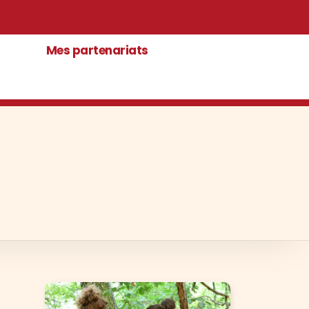
 63 22
ire.trochon@lilo.org
Mes partenariats