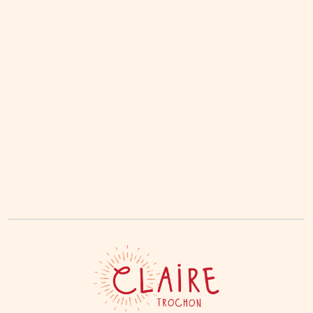
Ateliers du Travail Qui Relie
Marches du Temps Profond
Cafés mortels
Collectif Féminin Naissance · Royans Vercors
Lune & l'autre
Chronique "Osons l'intime"
Blog
Je recommande