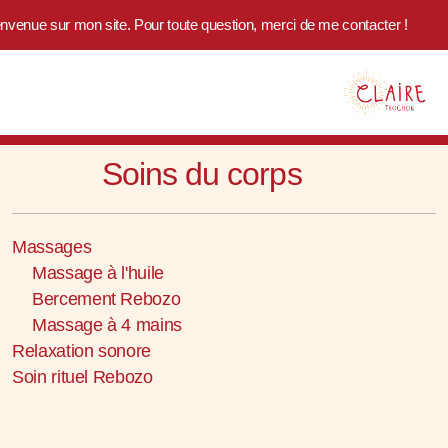
nvenue sur mon site. Pour toute question, merci de me contacter !
Soins du corps
Qui suis-je ?
Massages
Témoignages
Massage à l'huile
Bercement Rebozo
On parle de moi
Massage à 4 mains
Relaxation sonore
Soin rituel Rebozo